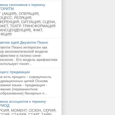
жина синонимов к термину
ГОРИТМ
Т (АКЦИЯ), ОПЕРАЦИЯ,
ОЦЕСС, РЕЛЯЦИЯ,
ФЕРЕНЦИЯ, СИТУАЦИЯ, СЦЕНА,
ЖЕТ, ТЕАТР, ТРАНСФОРМАЦИЯ
РАНСЦЕНДЕНЦИЯ), ФАКТ,
НКЦИЯ
звитие идей Джузеппе Пеано
узеппе Пеано интересен как
тор аксиоматической модели
ифметики и латино-сине-
ексионе . Его модель арифметики
использует понят...
оцесс предикации
к есть процесс - совокупность
едикационных цепей Основа
амики языка - предикация -
ижение (перманентное
образование) бинарных п...
жина ассоциатов к термину
РИОД
РСИЯ, МОМЕНТ, СЕЗОН, СЕРИЯ,
ССИЯ, СТАДИЯ, СТАРТ, ТАЙМ,