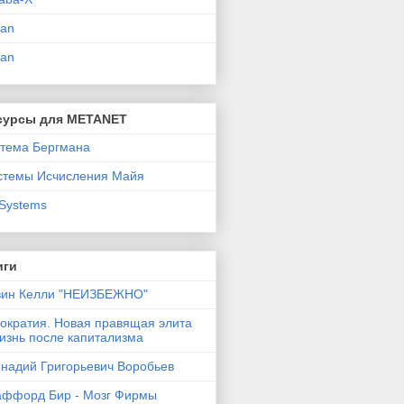
lan
ban
сурсы для METANET
стема Бергмана
стемы Исчисления Майя
 Systems
иги
вин Келли "НЕИЗБЕЖНО"
tократия. Новая правящая элита
изнь после капитализма
ннадий Григорьевич Воробьев
аффорд Бир - Мозг Фирмы