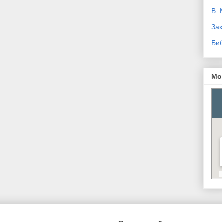
В. 
За
Би
Мо