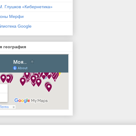
М. Глушков «Кибернетика»
коны Мерфи
блиотека Google
я география