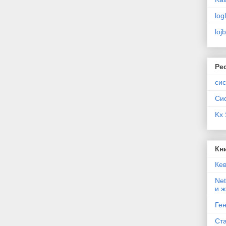
log
loj
Ре
си
Си
Kx
Кн
Ке
Ne
и ж
Ге
Ст