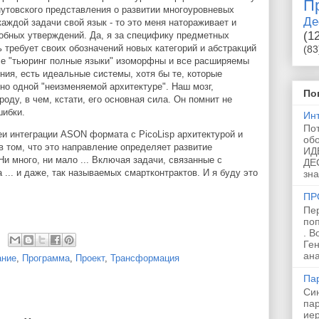
П
нутовского представления о развитии многоуровневых
Де
каждой задачи свой язык - то это меня натораживает и
(1
обных утверждений. Да, я за специфику предметных
ь требует своих обозначений новых категорий и абстракций
(83
 все "тьюринг полные языки" изоморфны и все расширяемы
ения, есть идеальные системы, хотя бы те, которые
но одной "неизменяемой архитектуре". Наш мозг,
По
оду, в чем, кстати, его основная сила. Он помнит не
шибки.
Ин
По
идеи интеграции ASON формата с PicoLisp архитектурой и
об
 в том, что это направление определяет развитие
ИД
и много, ни мало ... Включая задачи, связанные с
ДЕ
 ... и даже, так называемых смартконтрактов. И я буду это
зна
ПР
Пе
по
. В
Ген
ана
ание
,
Программа
,
Проект
,
Трансформация
Па
Син
пар
ие