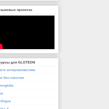
языковых проектах
сурсы для GLOTEON
ото интерлингвистики
к без глаголов
moglotta
sa
erlingua
aba-X