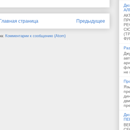
Дю
АЛ
АК
ПР
Главная страница
Предыдущее
РЕ
СЮ
(Т
на:
Комментарии к сообщению (Atom)
ФУ
Ра
Дж
ав
ар
фл
не 
Пр
Язы
пр
дин
дв
пре
Дю
ПЕ
ВЕ
СЕ