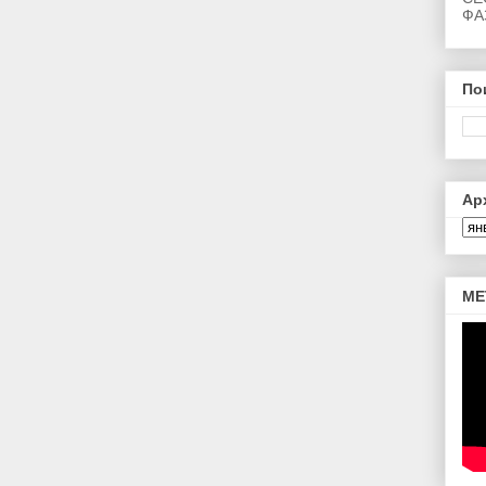
ФА
По
Ар
МЕ