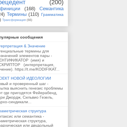
рецедент
(200)
финиции
(168)
Семантика
24)
Термины
(110)
Грамматика
)
Трансформация
(66)
пулярные сообщения
терпретация & Значение
тенциальные термины для
означений элементов пары -
ЕНТИФИКАТОР (имя) и
СКРИПТОР (интерпретация,
чение). https://t.me/KODIFIKAT...
ОЕКТ НОВОЙ ИДЕОЛОГИИ
рвый и проверенный шаг -
пытка выяснить генезис проблемы
от где пригодятся Фейерабенд,
ри Джордж, Сильвио Гезель,
рхо-синдикали...
раметрическая структура
таксис или семантика -
аметрическая структура,
рархическая или двудольный