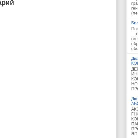
арий
гра
ге
(пе
Би
Пов
...
ге
об
обо
Дю
КО
ДЕ
ИН
КО
НО
ПР
Дю
АБ
АК
ГН
КО
ПА
ПР
ЭП