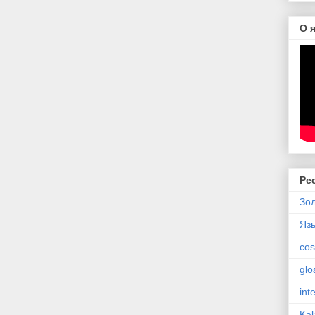
О 
Ре
Зол
Язы
cos
glo
int
Kal