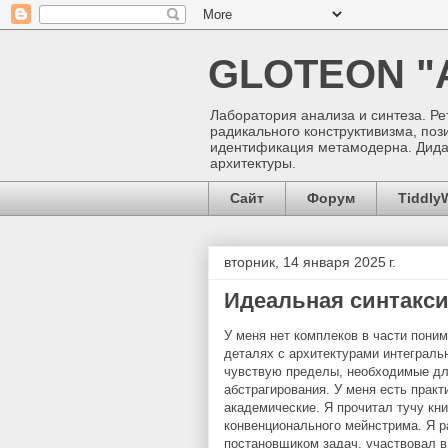
GLOTEON 
Лаборатория анализа и синтеза. Ре
радикального конструктивизма, поз
идентификация метамодерна. Дида
архитектуры.
Сайт
Форум
Tiddly
вторник, 14 января 2025 г.
Идеальная синтакси
У меня нет комплеков в части поним
деталях с архитектурами интеграль
чувствую пределы, необходимые дл
абстрагирования. У меня есть прак
академические. Я прочитал тучу кни
конвенционального мейнстрима. Я 
постановщиком задач, участвовал в