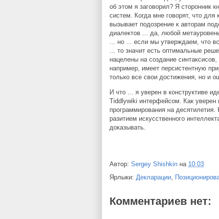
об этом я заговорил? Я сторонник к
систем. Когда мне говорят, что для 
вызывает подозрение к авторам под
диалектов ... да, любой метауровен
... но ... если мы утверждаем, что
... то значит есть оптимальные реш
нацелены на создание синтаксисов, 
например, имеет персистентную прир
только все свои достижения, но и о
И что ... я уверен в конструктиве 
Tiddlywiki интерфейсом. Как уверен
программирования на десятилетия. Н
разитием искусственного интеллекта
доказывать.
Автор:
Sergey Shishkin
на
10:03
Ярлыки:
Декларации
,
Позициониров
Комментариев нет: