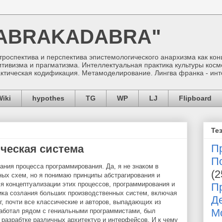
"ABRAKADABRA"
троспектива и перспектива эпистемологического анархизма как ко
итивизма и прагматизма. Интеллектуальная практика культуры кос
ктическая кодификация. Метамоделирование. Лингва франка - ин
Wiki
hypothes
TG
WP
LJ
Flipboard
Те
П
ческая система
П
ания процесса программирования. Да, я не знаком в
(2
ных схем, но я понимаю принципы абстрагирования и
я концептуализации этих процессов, программирования и
П
тика созлания больших производственных систем, включая
Д
г, почти все классические и авторов, выпадающих из
М
работал рядом с гениальными программистами, был
 разрабтке различных архитектур и интерфейсов. И к чему