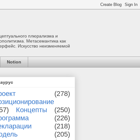
нцептуального плюрализма и
мополитизма. Метасемантика как
терфейс. Искусство неизменяемой
Notion
заурус
роект
(278)
озиционирование
57)
Концепты
(250)
рограмма
(226)
екларации
(218)
одель
(205)