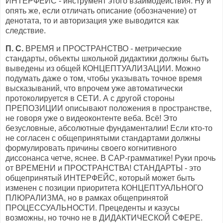
ИНТЕРФЕЙС - инструмент этого взаимодействия. Ну и
опять же, если отличать описание (обозначение) от
денотата, то и авторизация уже выводится как
следствие.
П. С.
ВРЕМЯ и ПРОСТРАНСТВО - метрические
стандарты, объекты школьной дидактики должны быть
выведены из общей КОНЦЕПТУАЛИЗАЦИИ. Можно
подумать даже о том, чтобы указывать точное время
высказываний, что впрочем уже автоматически
протоколируется в СЕТИ. А с другой стороны
ПРЕПОЗИЦИИ описывают положения в пространстве,
не говоря уже о видеоконтенте веба. Всё! Это
безусловные, абсолютные фундаменталии! Если кто-то
не согласен с общепринятыми стандартами должны
формулировать причины своего когнитивного
диссонанса четче, яснее. В CAP-грамматике! Руки прочь
от ВРЕМЕНИ и ПРОСТРАНСТВА! СТАНДАРТЫ - это
общепринятый ИНТЕРФЕЙС, который может быть
изменен с позиции приоритета КОНЦЕПТУАЛЬНОГО
ПЛЮРАЛИЗМА, но в рамках общепринятой
ПРОЦЕССУАЛЬНОСТИ. Прецеденты и казусы
возможны, но точно не в ДИДАКТИЧЕСКОЙ СФЕРЕ.